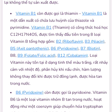
lại không thể tự sản xuất được.
Vitamin B1
còn được gọi là thiamin –
Vitamin B1
là
một dẫn xuất có chứa lưu huỳnh của thiazole và
pyrimidine.
Vitamin B1
(Thiamin) có công thức hoá học
C12H17N4OS, được tìm thấy đầu tiên trong 8 loại
Vitamin B tổng hợp gồm:
B2 (Riboflavin)
,
B3 (Niacin)
,
B5 (Axit pantothenic)
,
B6 (Pyridoxine)
,
B7 (Biotin)
,
B8,
B9 (Folate/Folic acid)
,
B12 (Cobalamin)
. Loại
Vitamin này tồn tại ở dạng tinh thể màu trắng, rất nhảy
cảm với nhiệt độ, phân hủy khi nấu chín, hàm lượng
không thay đổi khi được trữ đông lạnh, được hòa tan
trong nước.
B6 (Pyridoxine)
còn được gọi là pyridoxine. Vitamin
B6 là một loại vitamin nhóm B tan trong nước, hoạt
động như một coenzym giúp chuyển hóa tryptophan