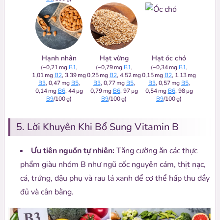
Hạnh nhân
Hạt vừng
Hạt óc chó
(~0,21 mg
B1
,
(~0,79 mg
B1
,
(~0,34 mg
B1
,
1,01 mg
B2
, 3,39 mg
0,25 mg
B2
, 4,52 mg
0,15 mg
B2
, 1,13 mg
B3
, 0,47 mg
B5
,
B3
, 0,77 mg
B5
,
B3
, 0,57 mg
B5
,
0,14 mg
B6
, 44 µg
0,79 mg
B6
, 97 µg
0,54 mg
B6
, 98 µg
B9
/100 g)
B9
/100 g)
B9
/100 g)
5. Lời Khuyên Khi Bổ Sung Vitamin B
Ưu tiên nguồn tự nhiên:
Tăng cường ăn các thực
phẩm giàu nhóm B như ngũ cốc nguyên cám, thịt nạc,
cá, trứng, đậu phụ và rau lá xanh để cơ thể hấp thu đầy
đủ và cân bằng.