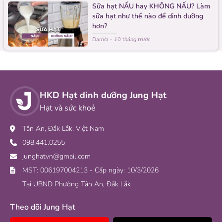
Sữa hạt NẤU hay KHÔNG NẤU? Làm
sữa hạt như thế nào để dinh dưỡng
hơn?
DanVa
-
10 tháng trước
HKD Hạt dinh dưỡng Jung Hạt
Hạt và sức khoẻ
Tân An, Đắk Lắk, Việt Nam
098.441.0255
junghatvn@gmail.com
MST: 006197004213 - Cấp ngày: 10/3/2026
Tại UBND Phường Tân An, Đắk Lắk
Theo dõi Jung Hạt