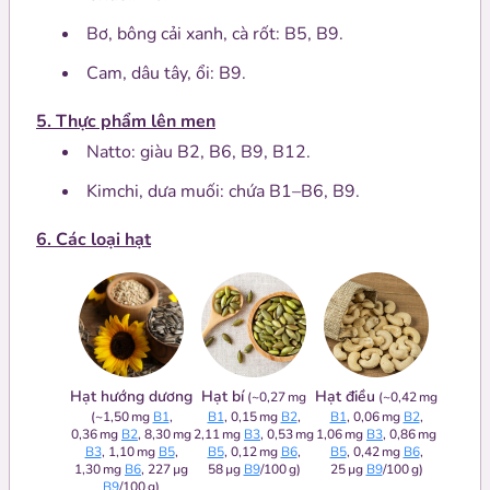
Bơ, bông cải xanh, cà rốt: B5, B9.
Cam, dâu tây, ổi: B9.
5. Thực phẩm lên men
Natto: giàu B2, B6, B9, B12.
Kimchi, dưa muối: chứa B1–B6, B9.
6. Các loại hạt
Hạt hướng dương
Hạt bí
Hạt điều
(~0,27 mg
(~0,42 mg
(~1,50 mg
B1
,
B1
, 0,15 mg
B2
,
B1
, 0,06 mg
B2
,
0,36 mg
B2
, 8,30 mg
2,11 mg
B3
, 0,53 mg
1,06 mg
B3
, 0,86 mg
B3
, 1,10 mg
B5
,
B5
, 0,12 mg
B6
,
B5
, 0,42 mg
B6
,
1,30 mg
B6
, 227 µg
58 µg
B9
/100 g)
25 µg
B9
/100 g)
B9
/100 g)