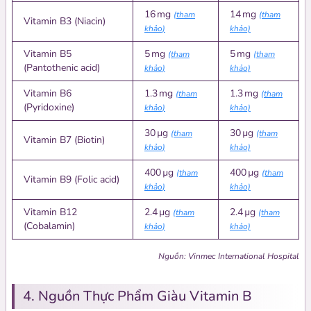
16 mg
14 mg
(tham
(tham
Vitamin B3 (Niacin)
khảo)
khảo)
Vitamin B5
5 mg
5 mg
(tham
(tham
(Pantothenic acid)
khảo)
khảo)
Vitamin B6
1.3 mg
1.3 mg
(tham
(tham
(Pyridoxine)
khảo)
khảo)
30 µg
30 µg
(tham
(tham
Vitamin B7 (Biotin)
khảo)
khảo)
400 µg
400 µg
(tham
(tham
Vitamin B9 (Folic acid)
khảo)
khảo)
Vitamin B12
2.4 µg
2.4 µg
(tham
(tham
(Cobalamin)
khảo)
khảo)
Nguồn: Vinmec International Hospital
4. Nguồn Thực Phẩm Giàu Vitamin B