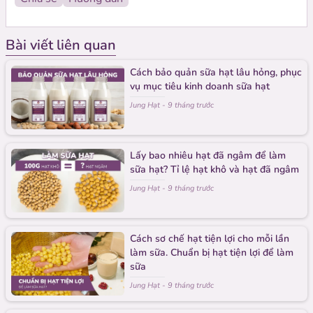
Sản phẩm liên quan
Bài viết liên quan
Cách bảo quản sữa hạt lâu hỏng, phục
vụ mục tiêu kinh doanh sữa hạt
Jung Hạt
-
9 tháng trước
Lấy bao nhiêu hạt đã ngâm để làm
sữa hạt? Tỉ lệ hạt khô và hạt đã ngâm
Jung Hạt
-
9 tháng trước
Cách sơ chế hạt tiện lợi cho mỗi lần
làm sữa. Chuẩn bị hạt tiện lợi để làm
sữa
Jung Hạt
-
9 tháng trước