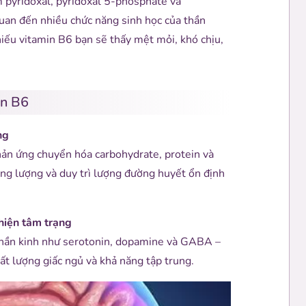
 pyridoxal, pyridoxal 5-phosphate và
uan đến nhiều chức năng sinh học của thần
thiếu vitamin B6 bạn sẽ thấy mệt mỏi, khó chịu,
in B6
ng
ản ứng chuyển hóa carbohydrate, protein và
ăng lượng và duy trì lượng đường huyết ổn định
hiện tâm trạng
thần kinh như serotonin, dopamine và GABA –
hất lượng giấc ngủ và khả năng tập trung.