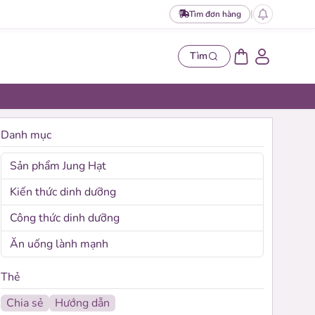
|
Tìm đơn hàng
Tìm
Danh mục
Sản phẩm Jung Hạt
Kiến thức dinh dưỡng
Công thức dinh dưỡng
Ăn uống lành mạnh
t hạt
Thẻ
set hạt làm sữa được Jung Hạt phối sẵn.
Chia sẻ
Hướng dẫn