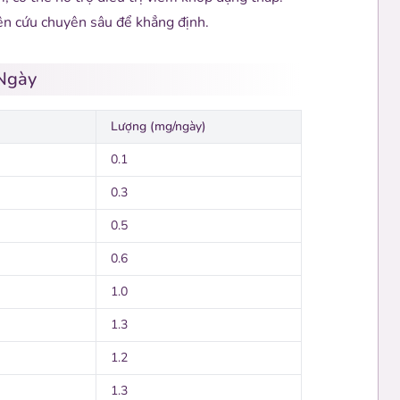
ên cứu chuyên sâu để khẳng định.
 Ngày
Lượng (mg/ngày)
0.1
0.3
0.5
0.6
1.0
1.3
1.2
1.3