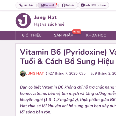
Liên hệ
|
Bài viết
|
Đã lưu
Tính BMI online
Jung Hạt
Hạt và sức khoẻ
HOT
GIỚI THIỆU
SẢN PHẨM
KHÓA HỌC
Vitamin B6 (pyridoxine) V
Set hạt
Tuổi & Cách Bổ Sung Hiệu
0 sản phẩm
0 nhóm set cao cấp và tiêu chuẩn
JUNG HẠT
27 tháng 7, 2025
· Cập nhật
9 tháng 2, 2
Gói hạt
Bạn có biết Vitamin B6 không chỉ hỗ trợ chức năng
0 sản phẩm
homocysteine, bảo vệ tim mạch và tăng cường miễn dị
0 nhóm gói hạt tiện dùng
khuyến nghị (1,3–1,7 mg/ngày), thực phẩm giàu B6 
Hạt chia sẻ lời khuyên khi bổ sung giúp bạn xây dự
lối sống bận rộn.
Hạt lẻ