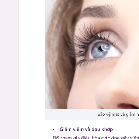
Bảo vệ mắt và giảm n
Giảm viêm và đau khớp
B6 tham gia điều hòa cytokine gây viêm