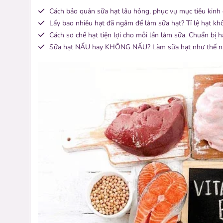
0 sản phẩm
Cách bảo quản sữa hạt lâu hỏng, phục vụ mục tiêu kinh
Làm sữa, ăn vặt và quà tặng
Lấy bao nhiêu hạt đã ngâm để làm sữa hạt? Tỉ lệ hạt k
Cách sơ chế hạt tiện lợi cho mỗi lần làm sữa. Chuẩn bị h
Sữa hạt NẤU hay KHÔNG NẤU? Làm sữa hạt như thế n
Khoá học
0 bài học
học theo lộ trình
Jung Hạt tin dùng
Dụng cụ và nguyên liệu
Danh sách Jung Hạt chọn lọc