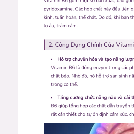
Vitamin B6 gồm một số dẫn xuất, bao gồm
pyridoxamine. Các hợp chất này đều liên q
kinh, tuần hoàn, thể chất. Do đó, khi bạn 
lo âu, trầm cảm.
2. Công Dụng Chính Của Vitam
Hỗ trợ chuyển hóa và tạo năng lượ
Vitamin B6 là đồng enzym trong các ph
chất béo. Nhờ đó, nó hỗ trợ sản sinh n
trong cơ thể.
Tăng cường chức năng não và cải t
B6 giúp tổng hợp các chất dẫn truyền 
rất cần thiết cho sự ổn định cảm xúc, c