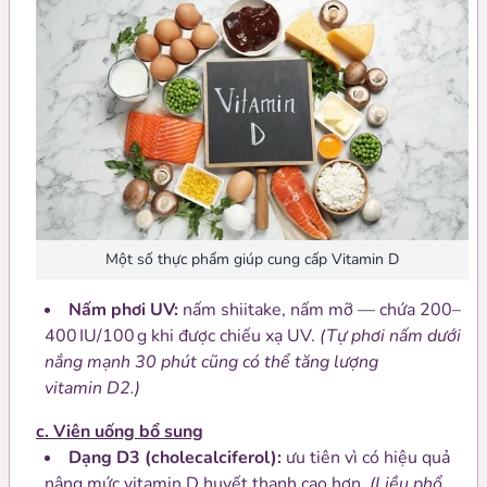
Một số thực phẩm giúp cung cấp Vitamin D
Nấm phơi UV:
nấm shiitake, nấm mỡ — chứa 200–
400 IU/100 g khi được chiếu xạ UV.
(Tự phơi nấm dưới
nắng mạnh 30 phút cũng có thể tăng lượng
vitamin D2.)
c. Viên uống bổ sung
Dạng D3 (cholecalciferol):
ưu tiên vì có hiệu quả
nâng mức vitamin D huyết thanh cao hơn.
(Liều phổ