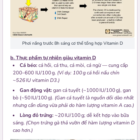
Phơi nắng trước 8h sáng cơ thể tổng hợp Vitamin D
b. Thực phẩm tự nhiên giàu vitamin D
Cá béo:
cá hồi, cá thu, cá mòi, cá ngừ — cung cấp
200–600 IU/100 g.
(Ví dụ: 100 g cá hồi nấu chín
~526 IU vitamin D3.)
Gan động vật:
gan cá tuyết (~1000 IU/100 g), gan
bò (~50 IU/100 g).
(Gan cá tuyết là nguồn dồi dào nhất
nhưng cần dùng vừa phải do hàm lượng vitamin A cao.)
Lòng đỏ trứng:
~20 IU/100 g; dễ kết hợp vào bữa
sáng.
(Chọn trứng gà thả vườn để hàm lượng vitamin D
cao hơn.)