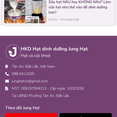
Sữa hạt NẤU hay KHÔNG NẤU? Làm
sữa hạt như thế nào để dinh dưỡng
hơn?
DanVa
-
10 tháng trước
HKD Hạt dinh dưỡng Jung Hạt
Hạt và sức khoẻ
Tân An, Đắk Lắk, Việt Nam
098.441.0255
junghatvn@gmail.com
MST: 006197004213 - Cấp ngày: 10/3/2026
Tại UBND Phường Tân An, Đắk Lắk
Theo dõi Jung Hạt