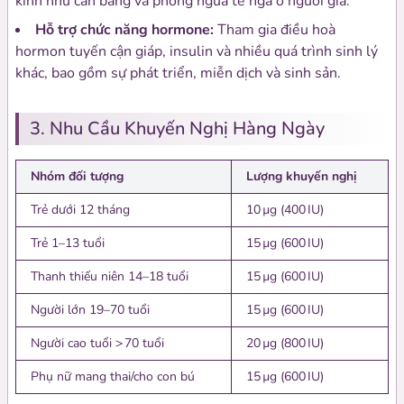
kinh như cân bằng và phòng ngừa té ngã ở người già.
Hỗ trợ chức năng hormone:
Tham gia điều hoà
hormon tuyến cận giáp, insulin và nhiều quá trình sinh lý
khác, bao gồm sự phát triển, miễn dịch và sinh sản.
3. Nhu Cầu Khuyến Nghị Hàng Ngày
Nhóm đối tượng
Lượng khuyến nghị
Trẻ dưới 12 tháng
10 µg (400 IU)
Trẻ 1–13 tuổi
15 µg (600 IU)
Thanh thiếu niên 14–18 tuổi
15 µg (600 IU)
Người lớn 19–70 tuổi
15 µg (600 IU)
Người cao tuổi > 70 tuổi
20 µg (800 IU)
Phụ nữ mang thai/cho con bú
15 µg (600 IU)