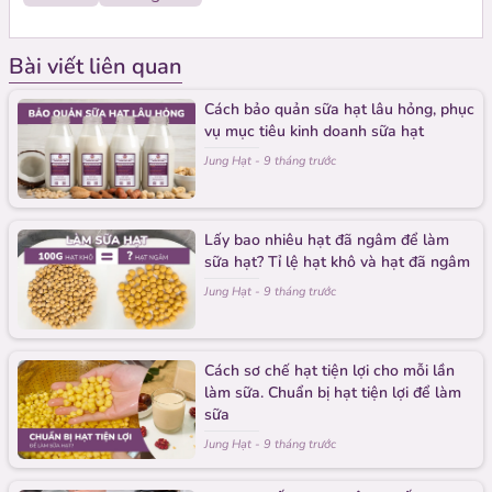
Sản phẩm liên quan
Bài viết liên quan
Cách bảo quản sữa hạt lâu hỏng, phục
vụ mục tiêu kinh doanh sữa hạt
Jung Hạt
-
9 tháng trước
Lấy bao nhiêu hạt đã ngâm để làm
sữa hạt? Tỉ lệ hạt khô và hạt đã ngâm
Jung Hạt
-
9 tháng trước
Cách sơ chế hạt tiện lợi cho mỗi lần
làm sữa. Chuẩn bị hạt tiện lợi để làm
sữa
Jung Hạt
-
9 tháng trước