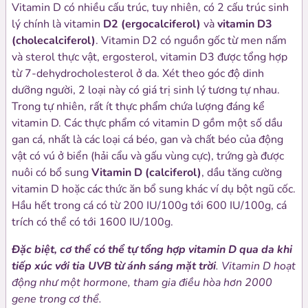
Vitamin D có nhiều cấu trúc, tuy nhiên, có 2 cấu trúc sinh
lý chính là vitamin
D2 (ergocalciferol)
và
vitamin D3
(cholecalciferol)
. Vitamin D2 có nguồn gốc từ men nấm
và sterol thực vật, ergosterol, vitamin D3 được tổng hợp
từ 7-dehydrocholesterol ở da. Xét theo góc độ dinh
dưỡng người, 2 loại này có giá trị sinh lý tương tự nhau.
Trong tự nhiên, rất ít thực phẩm chứa lượng đáng kể
vitamin D. Các thực phẩm có vitamin D gồm một số dầu
gan cá, nhất là các loại cá béo, gan và chất béo của động
vật có vú ở biển (hải cẩu và gấu vùng cực), trứng gà được
nuôi có bổ sung
Vitamin D (calciferol)
, dầu tăng cường
vitamin D hoặc các thức ăn bổ sung khác ví dụ bột ngũ cốc.
Hầu hết trong cá có từ 200 IU/100g tới 600 IU/100g, cá
trích có thể có tới 1600 IU/100g.
Đặc biệt, cơ thể có thể tự tổng hợp vitamin D qua da khi
tiếp xúc với tia UVB từ ánh sáng mặt trời
. Vitamin D hoạt
động như một hormone, tham gia điều hòa hơn 2000
gene trong cơ thể.