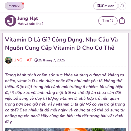
Menu
Tìm đơn
Jung Hạt
Tìm
Hạt và sức khoẻ
Vitamin D Là Gì? Công Dụng, Nhu Cầu Và
Nguồn Cung Cấp Vitamin D Cho Cơ Thể
JUNG HẠT
25 tháng 7, 2025
Trong hành trình chăm sóc sức khỏe và tăng cường đề kháng tự
nhiên, vitamin D luôn được nhắc đến như một yếu tố không thể
thiếu. Đặc biệt trong bối cảnh môi trường ô nhiễm, lối sống hiện
đại ít tiếp xúc với ánh nắng mặt trời và chế độ ăn chưa cân đối,
việc bổ sung và duy trì lượng vitamin D phù hợp trở nên quan
trọng hơn bao giờ hết. Vậy vitamin D là gì? Nó có vai trò gì trong
cơ thể? Bao nhiêu là đủ mỗi ngày và chúng ta có thể bổ sung từ
những nguồn nào? Hãy cùng tìm hiểu chi tiết trong bài viết dưới
đây.