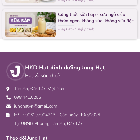
Jung Hạt
-
4 ngày trước
Công thức sữa bắp - sữa ngô siêu
thơm ngon, không sữa, không sữa đặc
Jung Hạt
-
5 ngày trước
HKD Hạt dinh dưỡng Jung Hạt
Hạt và sức khoẻ
Tân An, Đắk Lắk, Việt Nam
098.441.0255
junghatvn@gmail.com
MST: 006197004213 - Cấp ngày: 10/3/2026
Tại UBND Phường Tân An, Đắk Lắk
Theo dõi Jung Hạt