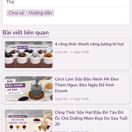
Thẻ
Chia sẻ
Hướng dẫn
Sản phẩm liên quan
Bài viết liên quan
4 công thức thanh năng lượng từ hạt
Jung Hạt
-
1 ngày trước
Cách Làm Sữa Đậu Nành Mè Đen
Thơm Ngon, Béo Ngậy Để Kinh
Doanh
Jung Hạt
-
4 ngày trước
Công Thức Sữa Hạt Đậu Đỏ Táo Đỏ
Óc Chó Dưỡng Nhan Đẹp Da Sau Tuổi
25