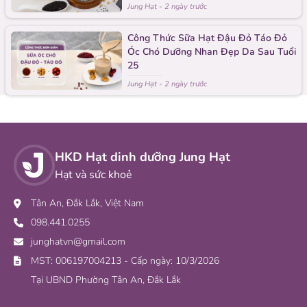
Jung Hạt
-
2 ngày trước
Công Thức Sữa Hạt Đậu Đỏ Táo Đỏ
Óc Chó Dưỡng Nhan Đẹp Da Sau Tuổi
25
Jung Hạt
-
2 ngày trước
HKD Hạt dinh dưỡng Jung Hạt
Hạt và sức khoẻ
Tân An, Đắk Lắk, Việt Nam
098.441.0255
junghatvn@gmail.com
MST: 006197004213 - Cấp ngày: 10/3/2026
Tại UBND Phường Tân An, Đắk Lắk