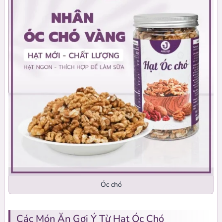
Óc chó
Các Món Ăn Gợi Ý Từ Hạt Óc Chó