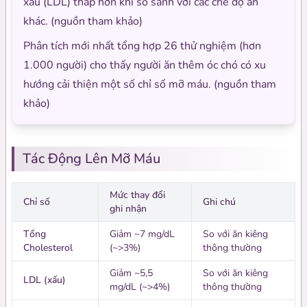
xấu (LDL) thấp hơn khi so sánh với các chế độ ăn
khác. (nguồn tham khảo)
Phân tích mới nhất tổng hợp 26 thử nghiệm (hơn
1.000 người) cho thấy người ăn thêm óc chó có xu
hướng cải thiện một số chỉ số mỡ máu. (nguồn tham
khảo)
Tác Động Lên Mỡ Máu
Mức thay đổi
Chỉ số
Ghi chú
ghi nhận
Tổng
Giảm ~7 mg/dL
So với ăn kiêng
Cholesterol
(~>3%)
thông thường
Giảm ~5,5
So với ăn kiêng
LDL (xấu)
mg/dL (~>4%)
thông thường