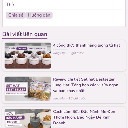
Thẻ
Chia sẻ
Hướng dẫn
Sản phẩm liên quan
Bài viết liên quan
4 công thức thanh năng lượng từ hạt
Jung Hạt
-
6 giờ trước
Review chi tiết Set hạt Bestseller
Jung Hạt: Tổng hợp các vị sữa ngon
và bán chạy nhất
Jung Hạt
-
16 giờ trước
Cách Làm Sữa Đậu Nành Mè Đen
Thơm Ngon, Béo Ngậy Để Kinh
Doanh