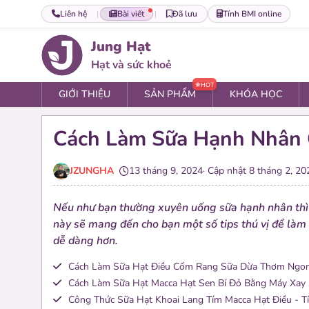
Liên hệ
|
Bài viết
|
Đã lưu
Tính BMI online
Jung Hạt
Hạt và sức khoẻ
HOT
GIỚI THIỆU
SẢN PHẨM
KHÓA HỌC
Cách Làm Sữa Hạnh Nhân 
Set hạt
JZUNGHA
13 tháng 9, 2024
· Cập nhật
8 tháng 2, 20
0 sản phẩm
0 nhóm set cao cấp và tiêu chuẩn
Nếu như bạn thường xuyên uống sữa hạnh nhân thì
này sẽ mang đến cho bạn một số tips thú vị để là
Gói hạt
dễ dàng hơn.
0 sản phẩm
0 nhóm gói hạt tiện dùng
Cách Làm Sữa Hạt Điều Cốm Rang Sữa Dừa Thơm Ngon
Cách Làm Sữa Hạt Macca Hạt Sen Bí Đỏ Bằng Máy Xay
Công Thức Sữa Hạt Khoai Lang Tím Macca Hạt Điều - 
Hạt lẻ