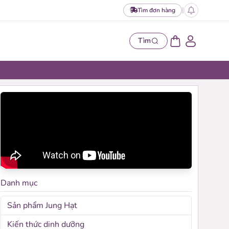
|
Tìm đơn hàng
Tìm
Danh mục
t hạt
Sản phẩm Jung Hạt
set hạt làm sữa được Jung Hạt phối sẵn.
Kiến thức dinh dưỡng