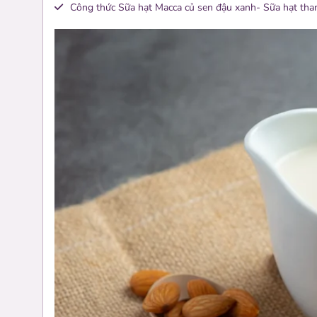
Công thức Sữa hạt Macca củ sen đậu xanh- Sữa hạt tha
0 sản phẩm
Làm sữa, ăn vặt và quà tặng
Khoá học
0 bài học
học theo lộ trình
Jung Hạt tin dùng
Dụng cụ và nguyên liệu
Danh sách Jung Hạt chọn lọc